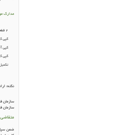
مدارک مو
2
قطع
کپی ک
کپی آ
کپی ک
تکمیل
نكته
:
ارا
سازمان 
سازمان 
متقاضی 
ضمن سپاسگ