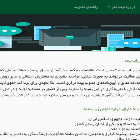
درباره بیمه عمر
راهنمای عضویت
یاب بیمه
 بازاریاب بیمه شخصی است علاقه‌مند به کسب درآمد از طریق عرضه خدمات بیمه‌ای که
ین فعالیت می‌تواند به صورت تلفنی، مراجعه حضوری به مشتریان احتمالی و سایر روش
‌نامه مطابق با آیین‌نامه‌های مصوب بیمه مرکزی است، لذا تعهدی برای پرداخت حقوق ثا
 دانش یا تجربه کاری در این زمینه را ندارند پس از حضور در مصاحبه اوليه و در صورت 
 پس از گذراندن آموزش‌های حین خدمت و بررسی عملکرد اولیه برای گذراندن دوره‌های 
باید دارای شرايط عمومي زير باشند
:
عيت دولت جمهوری اسلامی ايران
.
د به اسلام و يا يكی از اديان رسمی كشور
.
عتياد به مواد مخدر
.
ن سوء پيشينه كيفری و همچنين نداشتن سابقه محكوميت ورشكستگی به تقصير يا تقلب
ل سن
18
سال