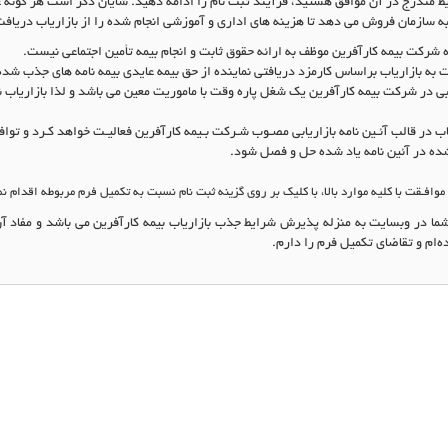
ط مندرج در آن موافق هستید، فر
آ
یند ثبت نام را ادامه دهید
.
شایان ذکر است هر گونه ع
 به سازمان فروش می دهد تا هزینه های اداری و آموزشی انجام شده را از بازاریاب دریافت
ه شرکت بیمه کارآفرین موظف به ارائه حقوق ثابت و انجام بیمه تأمین اجتماعی نیست
.
 به بازاریاب براساس کارمزد دریافتی نماینده از حق بیمه عایدی بیمه نامه های جذب شده
ابی در شرکت بیمه کارآفرین یک شغل پاره وقت با ماموریت معین می باشد و لذا بازاریاب
ـاب در قالب آئـین نامه بازاریابی مصـوب شـرکت بـیمه کارآفرین فعالیـت خواهد کـرد و تو
 در آئین نامه یاد شده حل و فصل شود
.
افـقت با کلیه موارد بالا، با کلیک بر روی گزینه ثبت نام نسبت به تکمیل فرم مربوطه اقدام نم
ما در وبسایت به منزله پذیرش شرایط جذب بازاریاب بیمه کارآفرین می باشد و مفاد آن 
‌ام و تقاضای تکمیل فرم را دارم
.