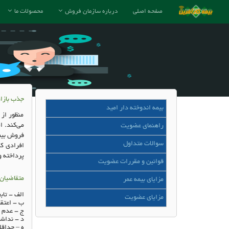
صفحه اصلی
درباره سازمان فروش
محصولات ما
جذب بازار
بیمه اندوخته دار امید
منظور از
می‌کند
.
ا
راهنمای عضویت
فروش بیمه
سوالات متداول
افرادی که
پرداخته و
قوانین و مقررات عضویت
متقاضيان 
مزایای بیمه عمر
الف
-
تاب
مزایای عضویت
ب
-
اعتقا
ج
-
عدم ا
د
-
نداشت
ه
–
حداق